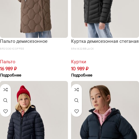
Пальто демисезонное
Куртка демисезонная стеганая
SP213301COFFEE
SR614225BLACK
Пальто
Куртки
16 989
₽
10 989
₽
Подробнее
Подробнее