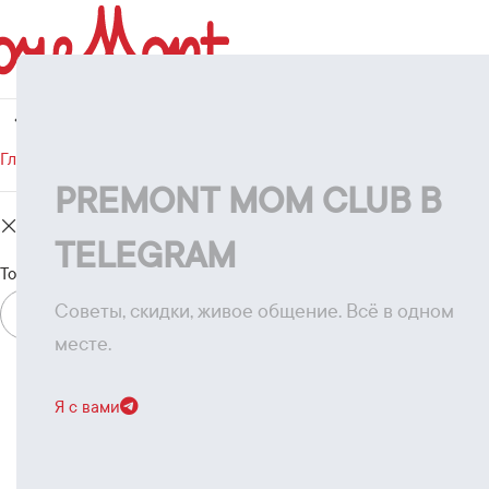
БРЮКИ
ЖЕНЩИНЫ
КОМБИНЕЗОНЫ
КОМПЛЕКТЫ
КУРТКИ
МУЖЧИНЫ
Главная
/
Каталог
/
Куртки
PREMONT MOM CLUB В
Очистить фильтры
Брюки
TELEGRAM
Товаров, соответствующих вашему запросу, не обнаружено.
Советы, скидки, живое общение. Всё в одном
месте.
Я с вами